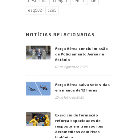
destacada
cemgfa
cemfa
ba6
esq502
c295
NOTÍCIAS RELACIONADAS
Força Aérea conclui missão
de Policiamento Aéreo na
Estónia
02 de Agosto de 2026
Força Aérea salva sete vidas
em menos de 12 horas
25 de Julho de 2026
Exercício de formação
reforça capacidades de
resposta em transportes
aeromédicos com risco
biológico