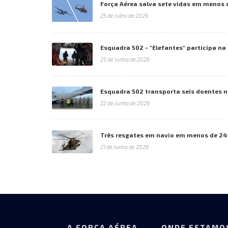
Força Aérea salva sete vidas em menos 
25 de Julho de 2026
Esquadra 502 - "Elefantes" participa n
25 de Junho de 2026
Esquadra 502 transporta seis doentes 
22 de Junho de 2026
Três resgates em navio em menos de 24
21 de Junho de 2026
A FORÇA AÉREA
ONDE ESTAMO