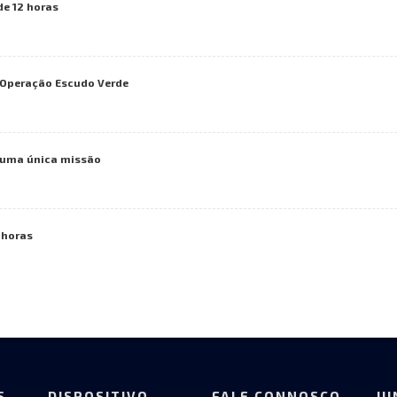
de 12 horas
a Operação Escudo Verde
numa única missão
 horas
S
DISPOSITIVO
FALE CONNOSCO
JU