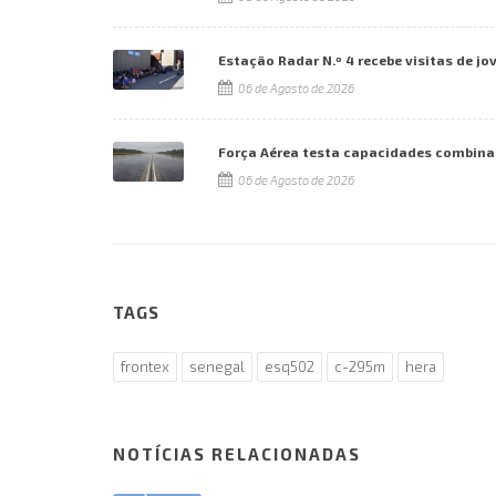
Estação Radar N.º 4 recebe visitas de jo
06 de Agosto de 2026
Força Aérea testa capacidades combina
06 de Agosto de 2026
TAGS
frontex
senegal
esq502
c-295m
hera
NOTÍCIAS RELACIONADAS