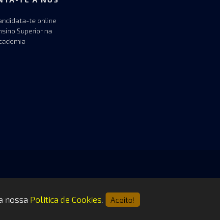
andidata-te online
nsino Superior na
cademia
 a nossa
Politica de Cookies
.
Aceito!