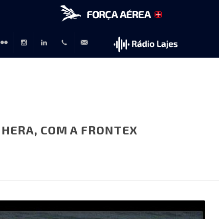
r
lickr
Instagram
LinkedIn
+351
rp@emfa.gov.pt
214726120
 HERA, COM A FRONTEX