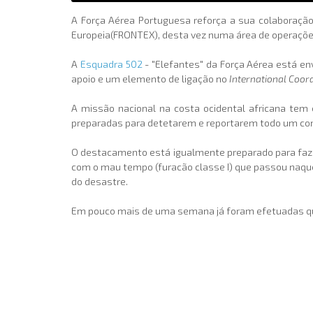
A Força Aérea Portuguesa reforça a sua colaboraçã
Europeia(FRONTEX), desta vez numa área de operações
A
Esquadra 502
- "Elefantes" da Força Aérea está e
apoio e um elemento de ligação no
International Coor
A missão nacional na costa ocidental africana tem 
preparadas para detetarem e reportarem todo um conju
O destacamento está igualmente preparado para fazer
com o mau tempo (furacão classe I) que passou naquela
do desastre.
Em pouco mais de uma semana já foram efetuadas qua