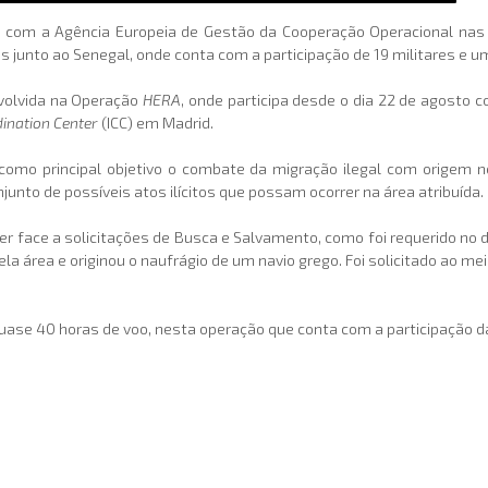
o com a Agência Europeia de Gestão da Cooperação Operacional na
 junto ao Senegal, onde conta com a participação de 19 militares e 
nvolvida na Operação
HERA
, onde participa desde o dia 22 de agosto c
dination Center
(ICC) em Madrid.
como principal objetivo o combate da migração ilegal com origem no
nto de possíveis atos ilícitos que possam ocorrer na área atribuída.
 face a solicitações de Busca e Salvamento, como foi requerido no di
 área e originou o naufrágio de um navio grego. Foi solicitado ao me
se 40 horas de voo, nesta operação que conta com a participação d