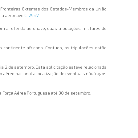
s Fronteiras Externas dos Estados-Membros da União
uma aeronave
C-295M
.
om a referida
aeronave, duas tripulações, militares de
 continente africano. Contudo, as tripulações estão
a 2 de setembro. Esta solicitação esteve relacionada
io aéreo nacional a localização de eventuais náufragos
a Força Aérea Portuguesa até 30 de setembro.