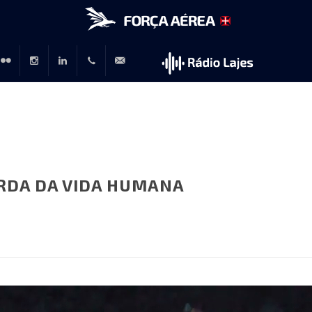
r
lickr
Instagram
LinkedIn
+351
rp@emfa.gov.pt
214726120
RDA DA VIDA HUMANA