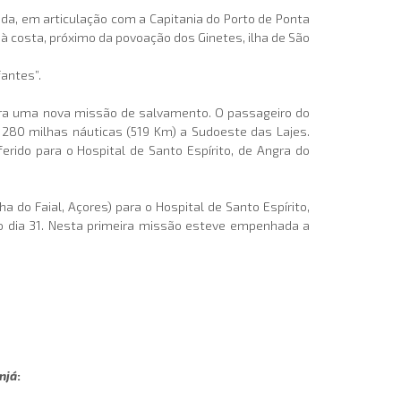
a, em articulação com a Capitania do Porto de Ponta
 à costa, próximo da povoação dos Ginetes, ilha de São
fantes”.
ra uma nova missão de salvamento. O passageiro do
 280 milhas náuticas (519 Km) a Sudoeste das Lajes.
ferido para o Hospital de Santo Espírito, de Angra do
 do Faial, Açores) para o Hospital de Santo Espírito,
no dia 31. Nesta primeira missão esteve empenhada a
njá
: