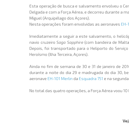
Esta operação de busca e salvamento envolveu o Cen
Delgada e com a Força Aérea, e decorreu durante a mad
Miguel (Arquipélago dos Açores).
Nesta operações foram envolvidas as aeronaves
EH-1
Imediatamente a seguir a este salvamento, o helicó
navio cruzeiro
Saga Sapphire
(com bandeira de Malta)
Depois, foi transportado para o Heliporto do Serviço
Heroísmo (Ilha Terceira, Açores).
Ainda no fim de semana de 30 e 31 de janeiro de 2016
durante a noite do dia 29 e madrugada do dia 30, b
aeronave
EH-101 Merlin
da
Esquadra 751
e na segunda
No total das quatro operações, a Força Aérea voou 10
Vej