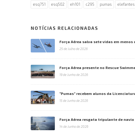
esq751
esq502
eh101
c295
pumas
elefantes
NOTÍCIAS RELACIONADAS
Força Aérea salva sete vidas em menos 
25 de Julho de 2026
Força Aérea presente no Rescue Swimm
19 de Junho de 2026
“Pumas” recebem alunos da Licenciatur
15 de Junho de 2026
Força Aérea resgata tripulante de navi
14 de Junho de 2026