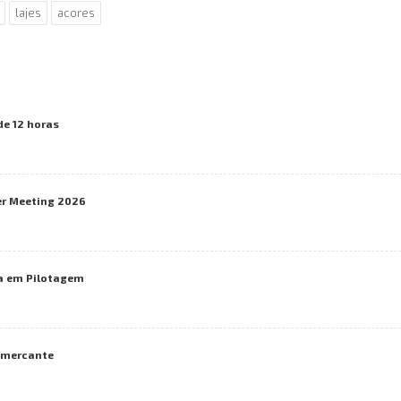
lajes
acores
de 12 horas
er Meeting 2026
a em Pilotagem
o mercante