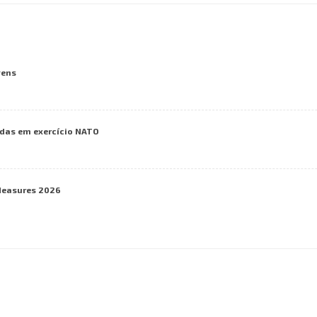
vens
das em exercício NATO
Measures 2026