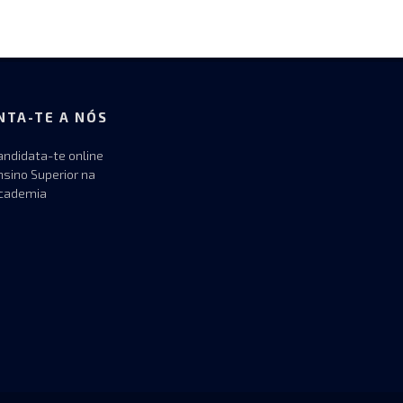
NTA-TE A NÓS
andidata-te online
nsino Superior na
cademia