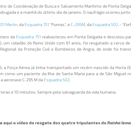
tro de Coordenação de Busca e Salvamento Marítimo de Ponta Delgad
rugada e a manhã do último dia de janeiro. O naufrágio ocorreu junto
01 Merlin
, da
Esquadra 751
“Pumas”, e
C-295M
, da
Esquadra 502
– “Ele
ptero da
Esquadra 751
reabasteceu em Ponta Delgada e descolou pa
, um cidadão do Reino Unido com 61 anos, foi resgatado a cerca de
 Regional da Proteção Civil e Bombeiros de Angra, de onde foi trans
, a Força Aérea já tinha transportado um recém-nascido da Horta (Ilha
em como um paciente da Ilha de Santa Maria para a de São Miguel 
 a aeronave C-295 M da
Esquadra 502
.
 horas e 10 minutos. Sempre pela salvaguarda da vida humana.
a aqui o vídeo do resgate dos quatro tripulantes do
Rainha Iema