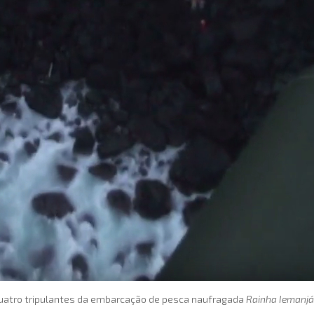
, quatro tripulantes da embarcação de pesca naufragada
Rainha Iemanjá