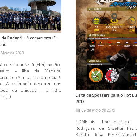
 de Radar N.º 4 comemorou 5.º
ário
 Maio de 2018
ão de Radar N.º 4 (ER4), no Pico
eeiro – Ilha da Madeira,
ou o 5.º aniversário no dia 9
o. A cerimónia decorreu nas
ações da Unidade - a 1813
Lista de Spotters para o Hot B
e(...)
2018
09 de Maio de 2018
NOMELuís PorfírioCláudio 
Rodrigues da SilvaRui Paulo
Barata Rosa PereiraManue