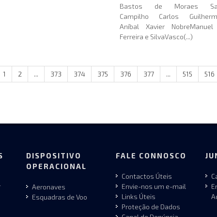
Bastos de Moraes Sar
Campilho Carlos Guilherm
Aníbal Xavier NobreManuel
Ferreira e SilvaVasco(...)
1
2
...
373
374
375
376
377
...
515
516
S
DISPOSITIVO
FALE CONNOSCO
JU
OPERACIONAL
Contactos Úteis
C
r
Envie-nos um e-mail
E
Aeronaves
Links Úteis
A
Esquadras de Voo
Proteção de Dados
Canal de Denúncia