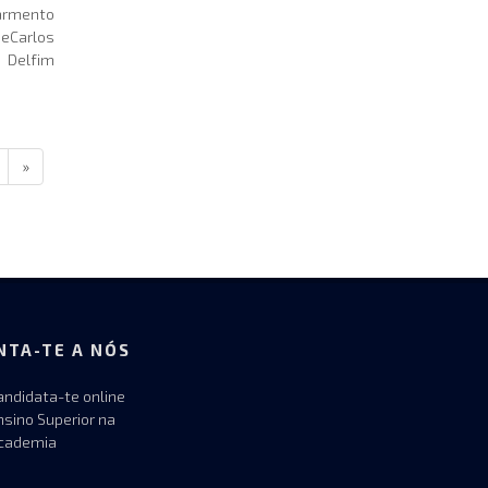
mento
eCarlos
 Delfim
»
NTA-TE A NÓS
andidata-te online
nsino Superior na
cademia