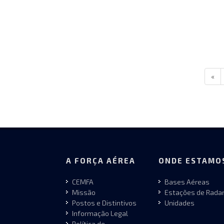
«
A FORÇA AÉREA
ONDE ESTAMO
CEMFA
Bases Aéreas
Missão
Estações de Rada
Postos e Distintivos
Unidades
Informação Legal
Política de