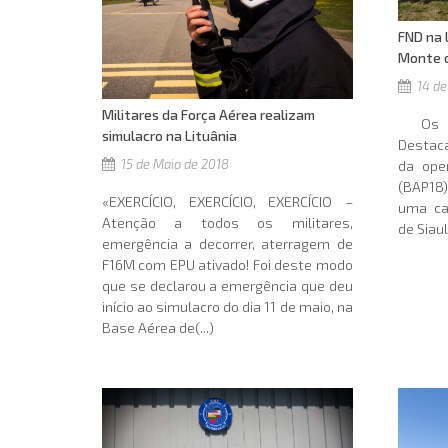
FND na 
Monte 
14 de
Militares da Força Aérea realizam
Os mi
simulacro na Lituânia
Destaca
15 de Maio de 2018
da oper
(BAP18)
«EXERCÍCIO, EXERCÍCIO, EXERCÍCIO –
uma ca
Atenção a todos os militares,
de Siauli
emergência a decorrer, aterragem de
F16M com EPU ativado! Foi deste modo
que se declarou a emergência que deu
início ao simulacro do dia 11 de maio, na
Base Aérea de(...)