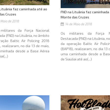
Lituânia faz caminhada até ao
FND na Lituânia faz caminhada
das Cruzes
Monte das Cruzes
 Maio de 2018
14 de Maio de 2018
litares da Força Nacional
Os militares da Força Na
da (FND) na Lituânia, no âmbito
Destacada (FND) na Lituânia, n
ação Baltic Air Policing 2018
da operação Baltic Air Polic
, realizaram, no dia 13 de maio,
(BAP18), realizaram, no dia 13 
minhada desde a Base Aérea
uma caminhada desde a Bas
ai(...)
de Siauliai até ao(...)