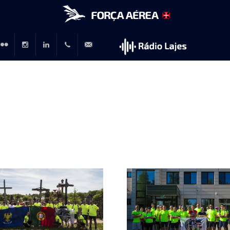
r
lickr
Instagram
LinkedIn
+351
rp@emfa.gov.pt
214726120