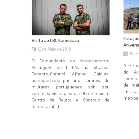
Estação
Visita ao CRC Karmelava
Anivers
12 de Maio de 2018
10 de
O Comandante do destacamento
A Estaç
Português de F-16M, na Lituânia,
do Ar
Tenente-Coronel Afonso Gaiolas,
comemor
acompanhado por uma comitiva de
de mai
militares portugueses sob seu
instal
comando visitou, no dia 08 de maio, o
metros d
Centro de Relato e Controlo de
Karmelava(...)