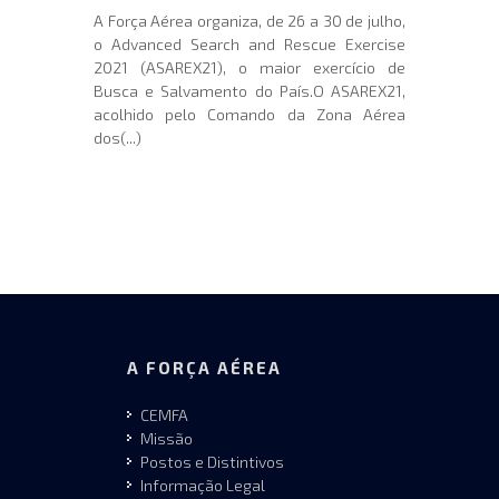
A Força Aérea organiza, de 26 a 30 de julho,
o Advanced Search and Rescue Exercise
2021 (ASAREX21), o maior exercício de
Busca e Salvamento do País.O ASAREX21,
acolhido pelo Comando da Zona Aérea
dos(...)
A FORÇA AÉREA
CEMFA
Missão
Postos e Distintivos
Informação Legal