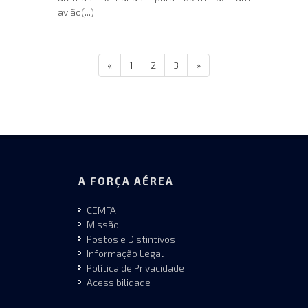
avião(...)
«
1
2
3
»
A FORÇA AÉREA
CEMFA
Missão
Postos e Distintivos
Informação Legal
Política de Privacidade
Acessibilidade