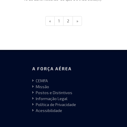
«
1
2
»
A FORÇA AÉREA
CEMFA
Missão
Postos e Distintivos
Informação Legal
Política de Privacidade
Acessibilidade