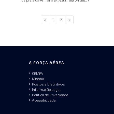
da praia da Arrifana (Aljezur), dia 04 de(...)
«
1
2
»
A FORÇA AÉREA
CEMFA
Missão
Postos e Distintivos
Informação Legal
Política de Privacidade
Acessibilidade