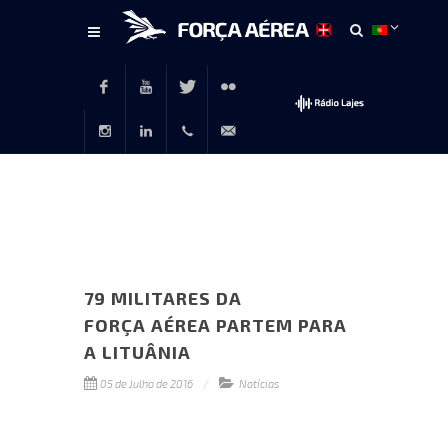
Conteúdo
principal
Facebook
Youtube
Twitter
Flickr
Instagram
LinkedIn
+351
rp@emfa.gov.pt
214726120
79 MILITARES DA
FORÇA AÉREA PARTEM PARA
A LITUÂNIA
05 de Julho de 2016
Notícias