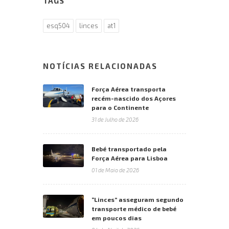
TAGS
esq504
linces
at1
NOTÍCIAS RELACIONADAS
Força Aérea transporta
recém-nascido dos Açores
para o Continente
31 de Julho de 2026
Bebé transportado pela
Força Aérea para Lisboa
01 de Maio de 2026
“Linces” asseguram segundo
transporte médico de bebé
em poucos dias