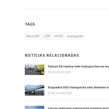
TAGS
falcon50
c130
eh101
transporte
NOTÍCIAS RELACIONADAS
Falcon 50 realiza três transportes no 
10 de Julho de 2026
Esquadra 502 transporta seis doentes 
22 de Junho de 2026
Linces realizam transporte urgente entr