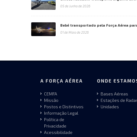
05 de Junho de 2026
Bebé transportado pela Força Aérea par
01 de Maio de 2026
A FORÇA AÉREA
ONDE ESTAMO
CEMFA
Bases Aéreas
Missão
Estações de Rada
Postos e Distintivos
Unidades
Informação Legal
Política de
Privacidade
Acessibilidade