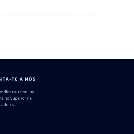
NTA-TE A NÓS
andidata-te online
nsino Superior na
cademia