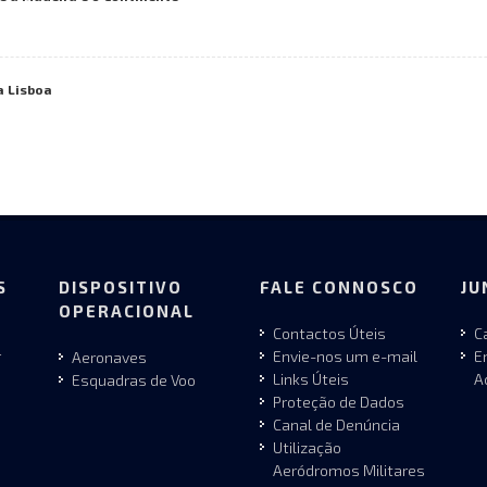
a Lisboa
S
DISPOSITIVO
FALE CONNOSCO
JU
OPERACIONAL
Contactos Úteis
C
r
Envie-nos um e-mail
E
Aeronaves
Links Úteis
A
Esquadras de Voo
Proteção de Dados
Canal de Denúncia
Utilização
Aeródromos Militares