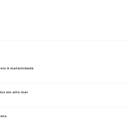
poio à maternidade
dos em alto mar
vens