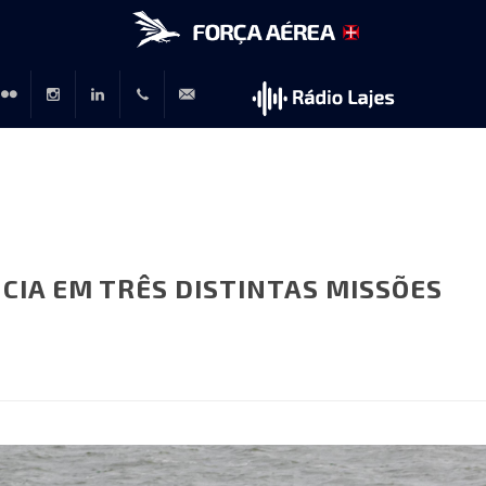
r
lickr
Instagram
LinkedIn
+351
rp@emfa.gov.pt
214726120
CIA EM TRÊS DISTINTAS MISSÕES