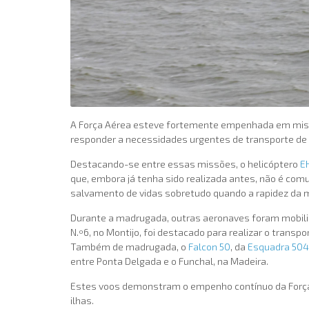
A Força Aérea esteve fortemente empenhada em missõe
responder a necessidades urgentes de transporte de 
Destacando-se entre essas missões, o helicóptero
E
que, embora já tenha sido realizada antes, não é co
salvamento de vidas sobretudo quando a rapidez da m
Durante a madrugada, outras aeronaves foram mobili
N.º6, no Montijo, foi destacado para realizar o tran
Também de madrugada, o
Falcon 50
, da
Esquadra 504
entre Ponta Delgada e o Funchal, na Madeira.
Estes voos demonstram o empenho contínuo da Força 
ilhas.