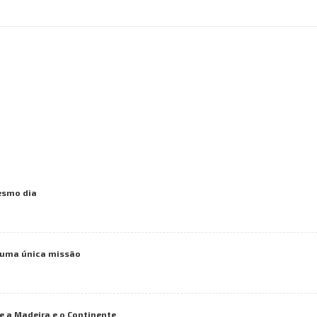
mesmo dia
numa única missão
e a Madeira e o Continente