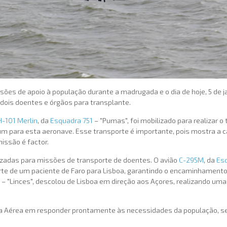
s de apoio à população durante a madrugada e o dia de hoje, 5 de ja
dois doentes e órgãos para transplante.
H-101 Merlin
, da
Esquadra 751
– "Pumas", foi mobilizado para realizar 
mum para esta aeronave. Esse transporte é importante, pois mostra a 
issão é factor.
zadas para missões de transporte de doentes. O avião
C-295M
, da
Es
sporte de um paciente de Faro para Lisboa, garantindo o encaminhament
– "Linces", descolou de Lisboa em direção aos Açores, realizando um
Aérea em responder prontamente às necessidades da população, seja 