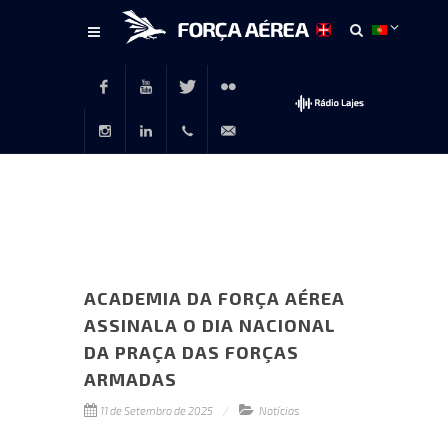
Conteúdo
principal
Facebook
Youtube
Twitter
Flickr
Instagram
LinkedIn
+351
rp@emfa.gov.pt
214726120
ACADEMIA DA FORÇA AÉREA
ASSINALA O DIA NACIONAL
DA PRAÇA DAS FORÇAS
ARMADAS
11 de Setembro de 2025
Notícias