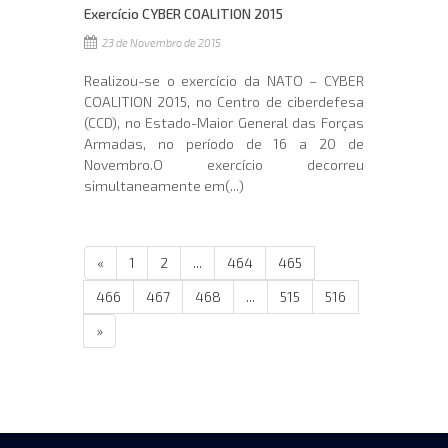
Exercício CYBER COALITION 2015
23 de Novembro de 2015
Realizou-se o exercício da NATO – CYBER
COALITION 2015, no Centro de ciberdefesa
(CCD), no Estado-Maior General das Forças
Armadas, no período de 16 a 20 de
Novembro.O exercício decorreu
simultaneamente em(...)
«
1
2
...
464
465
466
467
468
...
515
516
»