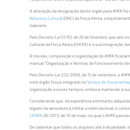
A alteração da designação deste órgão para AHFA fo
Natureza Cultural
(ONC) da Força Aérea, conjuntamen
Gabinete.
Pelo Decreto-Lei 51/93, de 26 de fevereiro, que veio 
Cultural da Força Aérea (CHCFA) e a sua integração, 
A missão, composição e organização do AHFA ficaria
manual "Organização e Normas de Funcionamento dos 
Pelo Decreto-Lei 232/2009, de 15 de setembro, o AHFA
este órgão fosse integrado no
Serviço de Documentaç
organização a esses tempos, embora mantendo a su
Considerando que, da experiência entretanto adquiri
legado da aeronáutica militar a nível nacional, e cons
CEMFA
28/2013, de 10 de maio, no qual o AHFA passava
De salientar que todos os arquivos até à atualidade,