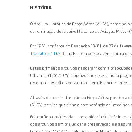
HISTÓRIA
O Arquivo Histórico da Força Aérea (AHFA), nome pelo 
denominação de Arquivo Histórico da Aviação Militar 
Em 1981, por força do Despacho 13/81, de 27 de fevere
Trânsito N.º 1
(
AT1
), na Portela de Sacavém, com a des
Estes primeiros arquivos nasceram com a preocupação
Ultramar (1961/1975), objetivo que se estendeu prog
recolha de espólios pessoais e demais documentos de 
Através da reestruturação da Força Aérea por força do
(SHFA), serviço que tinha a competência de "recolher, 
Foi, então, considerada a conveniência de definir um
dos arquivos sem prejudicar a preservação e a segu
Força Aérea" (RCAFA), pelo Despacho N.º 44, de 7 de ma