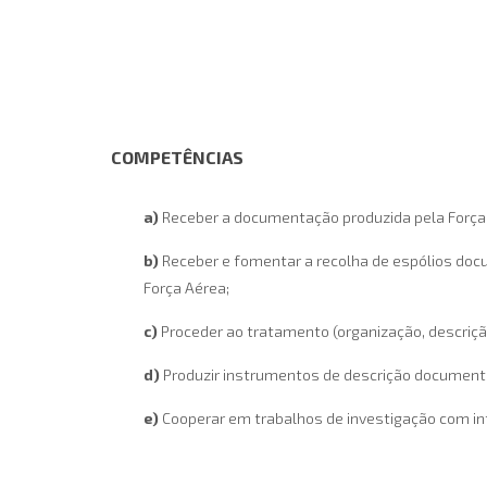
COMPETÊNCIAS
a)
Receber a documentação produzida pela Força A
b)
Receber e fomentar a recolha de espólios docu
Força Aérea;
c)
Proceder ao tratamento (organização, descriçã
d)
Produzir instrumentos de descrição documental,
e)
Cooperar em trabalhos de investigação com int