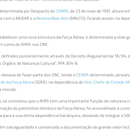
i determinada por Despacho do
CEMFA
, de 23 de maio de 1991, altura e
te com o MUSAR e a
Revista Mais Alto
(MALTO), ficando assim, na depe
estabelecer uma nova estrutura da Força Aérea, é determinada a nível 
bem como do AHFA, nos ONC.
m definidos posteriormente através do Decreto-Regulamentar 56/94, 
Órgãos de Natureza Cultural", RFA 304-8.
 deixava de fazer parte dos ONC, tendo o
CEMFA
determinado, através
ão da Força Aérea
(SDFA), na dependência do
Vice-Chefe do Estado-Ma
a missão.
da, se constatou que o AHFA tem uma importante função de natureza c
ervação do património histórico da Força Aérea, foi aconselhado a cons
 para a sua direta dependência hierárquica, deixando de integrar o SD
 têm salvaguardado e conservado a documentação de grande valor histór