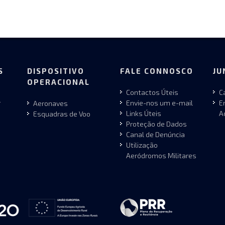
S
DISPOSITIVO
FALE CONNOSCO
JU
OPERACIONAL
Contactos Úteis
C
r
Envie-nos um e-mail
E
Aeronaves
Links Úteis
A
Esquadras de Voo
Proteção de Dados
Canal de Denúncia
Utilização
Aeródromos Militares