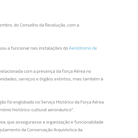
ezembro, do Conselho da Revolução, com a
ssou a funcionar nas instalações do
Aeródromo de
relacionada com a presença da Força Aérea no
 unidades, serviços e órgãos extintos, mas também à
gão foi englobado no Serviço Histórico da Força Aérea
mónio histórico-cultural aeronáutico".
érea, que assegurasse a organização e funcionalidade
gulamento da Conservação Arquivística da