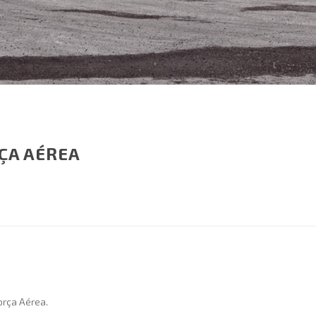
ÇA AÉREA
orça Aérea.