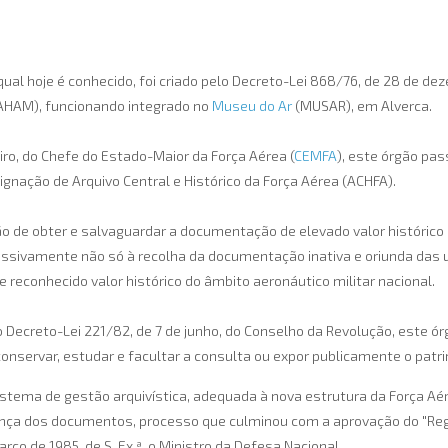
qual hoje é conhecido, foi criado pelo Decreto-Lei 868/76, de 28 de d
(AHAM), funcionando integrado no
Museu do Ar
(MUSAR), em Alverca.
iro, do Chefe do Estado-Maior da Força Aérea (
CEMFA
), este órgão pa
ignação de Arquivo Central e Histórico da Força Aérea (ACHFA).
 de obter e salvaguardar a documentação de elevado valor histórico 
ressivamente não só à recolha da documentação inativa e oriunda das
reconhecido valor histórico do âmbito aeronáutico militar nacional.
 Decreto-Lei 221/82, de 7 de junho, do Conselho da Revolução, este ór
conservar, estudar e facultar a consulta ou expor publicamente o patri
 sistema de gestão arquivística, adequada à nova estrutura da Força A
rança dos documentos, processo que culminou com a aprovação do "Re
rço de 1985, de S. Ex.ª, o Ministro da Defesa Nacional.