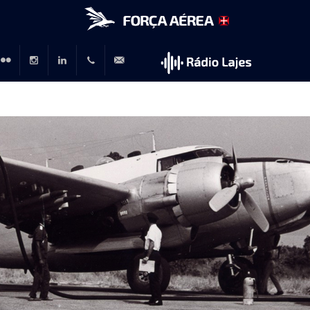
r
lickr
Instagram
LinkedIn
+351
rp@emfa.gov.pt
214726120