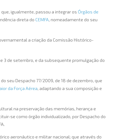
m que, igualmente, passou a integrar os
Órgãos de
ndência direta do
CEMFA
, nomeadamente do seu
governamental a criação da Comissão Histórico-
de 3 de setembro, e da subsequente promulgação do
 do seu Despacho 77/2009, de 18 de dezembro, que
ior da Força Aérea
, adaptando a sua composição e
ultural na preservação das memórias, herança e
tituir-se como órgão individualizado, por Despacho do
FA.
ico aeronáutico e militar nacional; que através do