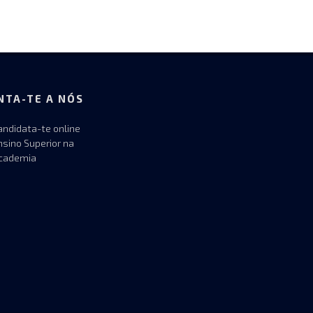
NTA-TE A NÓS
andidata-te online
nsino Superior na
cademia