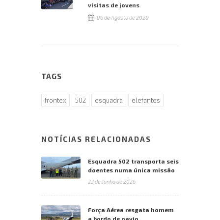
visitas de jovens
06 de Agosto de 2026
TAGS
frontex
502
esquadra
elefantes
NOTÍCIAS RELACIONADAS
Esquadra 502 transporta seis
doentes numa única missão
22 de Junho de 2026
Força Aérea resgata homem
a bordo de navio